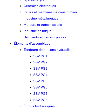
Centrales électriques
Grues et machines de construction
Industrie métallurgique
Moteurs et transmissions
Industrie chimique
Batiments et travaux publics
Éléments d’assemblage
Tendeurs de boulons hydraulique
SSV PG1
SSV PG2
SSV PG3
SSV PG4
SSV PG5
SSV PG6
SSV PG7
SSV PG8
Écrous hydrauliques