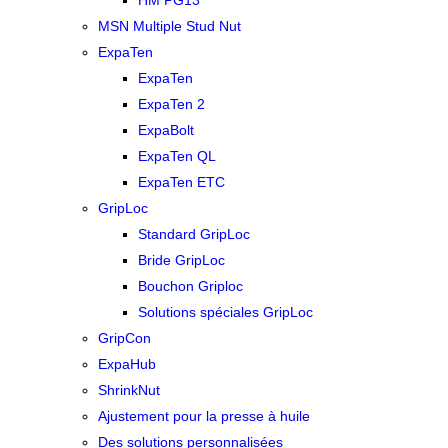
HM PG13
MSN Multiple Stud Nut
ExpaTen
ExpaTen
ExpaTen 2
ExpaBolt
ExpaTen QL
ExpaTen ETC
GripLoc
Standard GripLoc
Bride GripLoc
Bouchon Griploc
Solutions spéciales GripLoc
GripCon
ExpaHub
ShrinkNut
Ajustement pour la presse à huile
Des solutions personnalisées