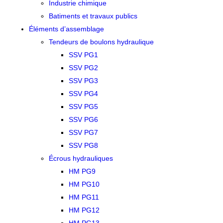
Industrie chimique
Batiments et travaux publics
Éléments d’assemblage
Tendeurs de boulons hydraulique
SSV PG1
SSV PG2
SSV PG3
SSV PG4
SSV PG5
SSV PG6
SSV PG7
SSV PG8
Écrous hydrauliques
HM PG9
HM PG10
HM PG11
HM PG12