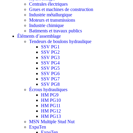
Centrales électriques
Grues et machines de construction
Industrie métallurgique
Moteurs et transmissions
Industrie chimique
Batiments et travaux publics
Éléments d’assemblage
Tendeurs de boulons hydraulique
SSV PG1
SSV PG2
SSV PG3
SSV PG4
SSV PG5
SSV PG6
SSV PG7
SSV PG8
Écrous hydrauliques
HM PG9
HM PG10
HM PG11
HM PG12
HM PG13
MSN Multiple Stud Nut
ExpaTen
ExpaTen