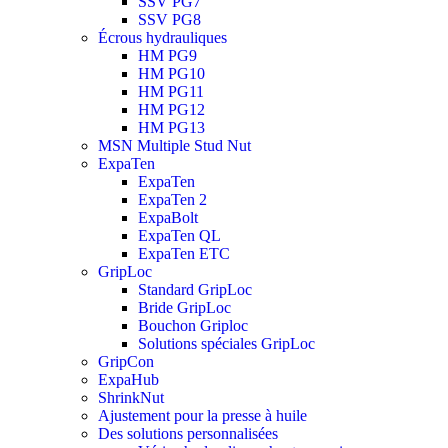
SSV PG7
SSV PG8
Écrous hydrauliques
HM PG9
HM PG10
HM PG11
HM PG12
HM PG13
MSN Multiple Stud Nut
ExpaTen
ExpaTen
ExpaTen 2
ExpaBolt
ExpaTen QL
ExpaTen ETC
GripLoc
Standard GripLoc
Bride GripLoc
Bouchon Griploc
Solutions spéciales GripLoc
GripCon
ExpaHub
ShrinkNut
Ajustement pour la presse à huile
Des solutions personnalisées