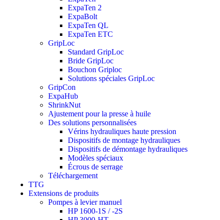
ExpaTen 2
ExpaBolt
ExpaTen QL
ExpaTen ETC
GripLoc
Standard GripLoc
Bride GripLoc
Bouchon Griploc
Solutions spéciales GripLoc
GripCon
ExpaHub
ShrinkNut
Ajustement pour la presse à huile
Des solutions personnalisées
Vérins hydrauliques haute pression
Dispositifs de montage hydrauliques
Dispositifs de démontage hydrauliques
Modèles spéciaux
Écrous de serrage
Téléchargement
TTG
Extensions de produits
Pompes à levier manuel
HP 1600-1S / -2S
HP 3000-HT