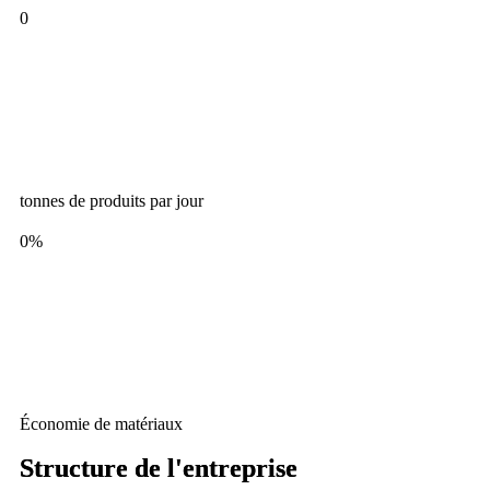
0
tonnes de produits par jour
0
%
Économie de matériaux
Structure de l'entreprise
Structure de l'entreprise