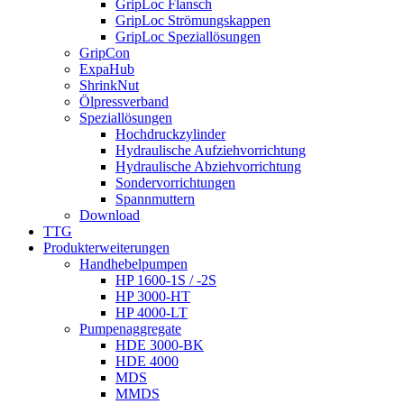
GripLoc Flansch
GripLoc Strömungskappen
GripLoc Speziallösungen
GripCon
ExpaHub
ShrinkNut
Ölpressverband
Speziallösungen
Hochdruckzylinder
Hydraulische Aufziehvorrichtung
Hydraulische Abziehvorrichtung
Sondervorrichtungen
Spannmuttern
Download
TTG
Produkterweiterungen
Handhebelpumpen
HP 1600-1S / -2S
HP 3000-HT
HP 4000-LT
Pumpenaggregate
HDE 3000-BK
HDE 4000
MDS
MMDS