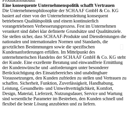
Produktionsablauf
U
Eine konsequente Unternehmenspolitik schafft Vertrauen
d
Die Unternehmensphilosophie der SCHAAF GmbH & Co. KG
G
basiert auf einer von der Unternehmensleitung konsequent
d
betriebenen Qualitätspolitik und einem kontinuierlich
r
vorangetriebenen Verbesserungsprozess. Fest im Unternehmen
S
verankert sind dabei klar definierte Grundsätze und Qualitätsziele.
U
Sie stellen sicher, dass SCHAAF-Produkte und Dienstleistungen die
d
nationalen und internationalen Normen und Standards, die
u
gesetzlichen Bestimmungen sowie die spezifischen
m
Kundenanforderungen erfüllen. Im Mittelpunkt des
K
unternehmerischen Handelns der SCHAAF GmbH & Co. KG steht
P
der Kunde. Eine exzellente Beratung und einwandfreie Ermittlung
e
der Kundenwünsche und -anforderungen unter besonderer
Berücksichtigung des Einsatzbereiches sind unabdingbare
Voraussetzungen, den Kunden zufrieden zu stellen und Vertrauen zu
schaffen. Sicherheit, Funktion, Zuverlässigkeit, Handhabung,
Leistung, Gesundheits- und Umweltverträglichkeit, Komfort,
Design, Material, Lieferzeit, Nutzungsdauer, Service und Wartung
sind wesentliche Parameter im Bestreben, den Kunden schnell und
flexibel die beste Lösung anzubieten und zu liefern.