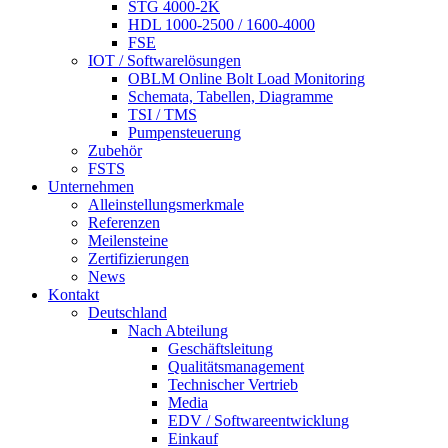
STG 4000-2K
HDL 1000-2500 / 1600-4000
FSE
IOT / Softwarelösungen
OBLM Online Bolt Load Monitoring
Schemata, Tabellen, Diagramme
TSI / TMS
Pumpensteuerung
Zubehör
FSTS
Unternehmen
Alleinstellungsmerkmale
Referenzen
Meilensteine
Zertifizierungen
News
Kontakt
Deutschland
Nach Abteilung
Geschäftsleitung
Qualitätsmanagement
Technischer Vertrieb
Media
EDV / Softwareentwicklung
Einkauf