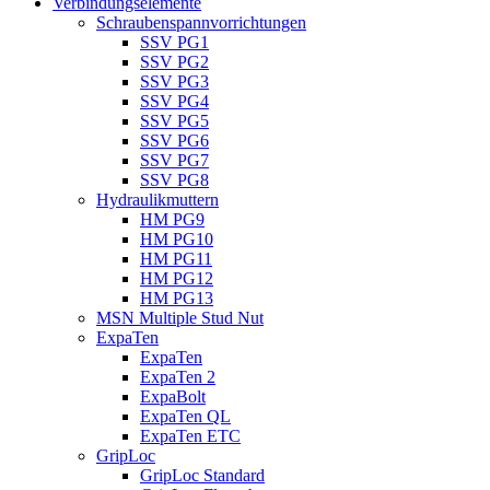
Verbindungselemente
Schraubenspannvorrichtungen
SSV PG1
SSV PG2
SSV PG3
SSV PG4
SSV PG5
SSV PG6
SSV PG7
SSV PG8
Hydraulikmuttern
HM PG9
HM PG10
HM PG11
HM PG12
HM PG13
MSN Multiple Stud Nut
ExpaTen
ExpaTen
ExpaTen 2
ExpaBolt
ExpaTen QL
ExpaTen ETC
GripLoc
GripLoc Standard