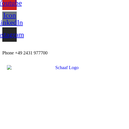
Youtube
Icon
inkedIn
nstagram
Phone +49 2431 977700