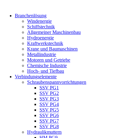
Branchenlösung
Windenergie
Schiffstechnik
Allgemeiner Maschinenbau
Hydroenergie
Kraftwerkstechnik
Krane und Baumaschinen
Metallindustrie
Motoren und Getriebe
Chemische Industrie
Hoch- und Tiefbau
Verbindungselemente
Schraubenspannvorrichtungen
SSV PG1
SSV PG2
SSV PG3
SSV PG4
SSV PG5
SSV PG6
SSV PG7
SSV PG8
Hydraulikmuttern
HM PG9