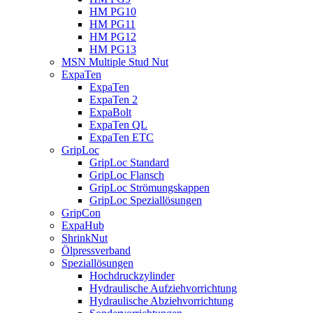
HM PG10
HM PG11
HM PG12
HM PG13
MSN Multiple Stud Nut
ExpaTen
ExpaTen
ExpaTen 2
ExpaBolt
ExpaTen QL
ExpaTen ETC
GripLoc
GripLoc Standard
GripLoc Flansch
GripLoc Strömungskappen
GripLoc Speziallösungen
GripCon
ExpaHub
ShrinkNut
Ölpressverband
Speziallösungen
Hochdruckzylinder
Hydraulische Aufziehvorrichtung
Hydraulische Abziehvorrichtung