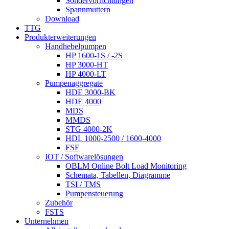
Sondervorrichtungen
Spannmuttern
Download
TTG
Produkterweiterungen
Handhebelpumpen
HP 1600-1S / -2S
HP 3000-HT
HP 4000-LT
Pumpenaggregate
HDE 3000-BK
HDE 4000
MDS
MMDS
STG 4000-2K
HDL 1000-2500 / 1600-4000
FSE
IOT / Softwarelösungen
OBLM Online Bolt Load Monitoring
Schemata, Tabellen, Diagramme
TSI / TMS
Pumpensteuerung
Zubehör
FSTS
Unternehmen