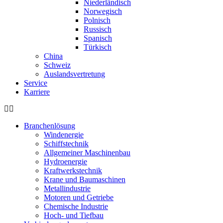
Niederländisch
Norwegisch
Polnisch
Russisch
Spanisch
Türkisch
China
Schweiz
Auslandsvertretung
Service
Karriere
Branchenlösung
Windenergie
Schiffstechnik
Allgemeiner Maschinenbau
Hydroenergie
Kraftwerkstechnik
Krane und Baumaschinen
Metallindustrie
Motoren und Getriebe
Chemische Industrie
Hoch- und Tiefbau