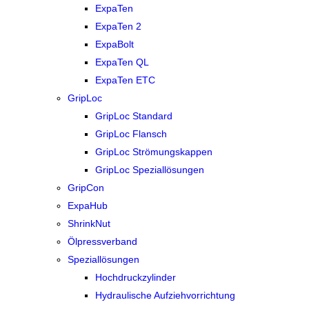
ExpaTen
ExpaTen 2
ExpaBolt
ExpaTen QL
ExpaTen ETC
GripLoc
GripLoc Standard
GripLoc Flansch
GripLoc Strömungskappen
GripLoc Speziallösungen
GripCon
ExpaHub
ShrinkNut
Ölpressverband
Speziallösungen
Hochdruckzylinder
Hydraulische Aufziehvorrichtung