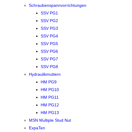
Schraubenspannvorrichtungen
SSV PG1
SSV PG2
SSV PG3
SSV PG4
SSV PG5
SSV PG6
SSV PG7
SSV PG8
Hydraulikmuttern
HM PG9
HM PG10
HM PG11
HM PG12
HM PG13
MSN Multiple Stud Nut
ExpaTen