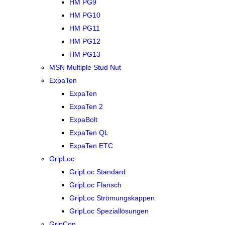
HM PG9
HM PG10
HM PG11
HM PG12
HM PG13
MSN Multiple Stud Nut
ExpaTen
ExpaTen
ExpaTen 2
ExpaBolt
ExpaTen QL
ExpaTen ETC
GripLoc
GripLoc Standard
GripLoc Flansch
GripLoc Strömungskappen
GripLoc Speziallösungen
GripCon