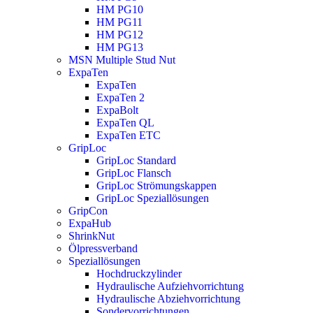
HM PG10
HM PG11
HM PG12
HM PG13
MSN Multiple Stud Nut
ExpaTen
ExpaTen
ExpaTen 2
ExpaBolt
ExpaTen QL
ExpaTen ETC
GripLoc
GripLoc Standard
GripLoc Flansch
GripLoc Strömungskappen
GripLoc Speziallösungen
GripCon
ExpaHub
ShrinkNut
Ölpressverband
Speziallösungen
Hochdruckzylinder
Hydraulische Aufziehvorrichtung
Hydraulische Abziehvorrichtung
Sondervorrichtungen