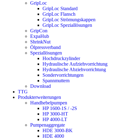
GripLoc
GripLoc Standard
GripLoc Flansch
GripLoc Strömungskappen
GripLoc Speziallösungen
GripCon
ExpaHub
ShrinkNut
Ölpressverband
Speziallösungen
Hochdruckzylinder
Hydraulische Aufziehvorrichtung
Hydraulische Abziehvorrichtung
Sondervorrichtungen
Spannmuttern
Download
TTG
Produkterweiterungen
Handhebelpumpen
HP 1600-1S / -2S
HP 3000-HT
HP 4000-LT
Pumpenaggregate
HDE 3000-BK
HDE 4000