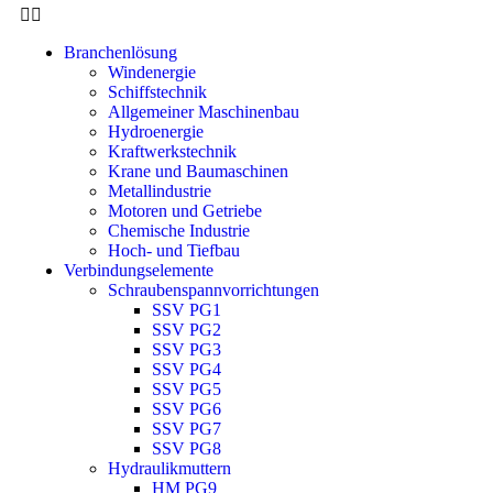
Branchenlösung
Windenergie
Schiffstechnik
Allgemeiner Maschinenbau
Hydroenergie
Kraftwerkstechnik
Krane und Baumaschinen
Metallindustrie
Motoren und Getriebe
Chemische Industrie
Hoch- und Tiefbau
Verbindungselemente
Schraubenspannvorrichtungen
SSV PG1
SSV PG2
SSV PG3
SSV PG4
SSV PG5
SSV PG6
SSV PG7
SSV PG8
Hydraulikmuttern
HM PG9