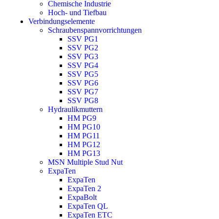
Chemische Industrie
Hoch- und Tiefbau
Verbindungselemente
Schraubenspannvorrichtungen
SSV PG1
SSV PG2
SSV PG3
SSV PG4
SSV PG5
SSV PG6
SSV PG7
SSV PG8
Hydraulikmuttern
HM PG9
HM PG10
HM PG11
HM PG12
HM PG13
MSN Multiple Stud Nut
ExpaTen
ExpaTen
ExpaTen 2
ExpaBolt
ExpaTen QL
ExpaTen ETC