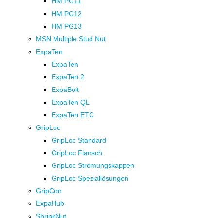
HM PG11
HM PG12
HM PG13
MSN Multiple Stud Nut
ExpaTen
ExpaTen
ExpaTen 2
ExpaBolt
ExpaTen QL
ExpaTen ETC
GripLoc
GripLoc Standard
GripLoc Flansch
GripLoc Strömungskappen
GripLoc Speziallösungen
GripCon
ExpaHub
ShrinkNut