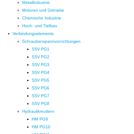
Metallindustrie
Motoren und Getriebe
Chemische Industrie
Hoch- und Tiefbau
Verbindungselemente
Schraubenspannvorrichtungen
SSV PG1
SSV PG2
SSV PG3
SSV PG4
SSV PG5
SSV PG6
SSV PG7
SSV PG8
Hydraulikmuttern
HM PG9
HM PG10