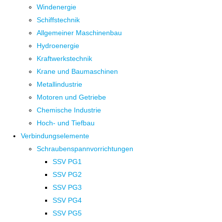
Windenergie
Schiffstechnik
Allgemeiner Maschinenbau
Hydroenergie
Kraftwerkstechnik
Krane und Baumaschinen
Metallindustrie
Motoren und Getriebe
Chemische Industrie
Hoch- und Tiefbau
Verbindungselemente
Schraubenspannvorrichtungen
SSV PG1
SSV PG2
SSV PG3
SSV PG4
SSV PG5