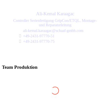
Ali-Kemal Karaagac
Controller Serienfertigung GripCon/ETQL, Montage-
und Reparaturleitung
ali-kemal.karaagac@schaaf-gmbh.com
+49-2431-97770-51
+49-2431-97770-75
Team Produktion