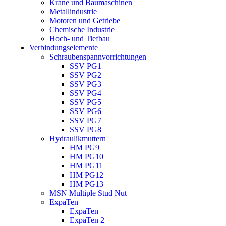
Krane und Baumaschinen
Metallindustrie
Motoren und Getriebe
Chemische Industrie
Hoch- und Tiefbau
Verbindungselemente
Schraubenspannvorrichtungen
SSV PG1
SSV PG2
SSV PG3
SSV PG4
SSV PG5
SSV PG6
SSV PG7
SSV PG8
Hydraulikmuttern
HM PG9
HM PG10
HM PG11
HM PG12
HM PG13
MSN Multiple Stud Nut
ExpaTen
ExpaTen
ExpaTen 2