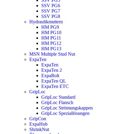
SSV PG5
SSV PG6
SSV PG7
SSV PG8
Hydraulikmuttern
HM PG9
HM PG10
HM PG11
HM PG12
HM PG13
MSN Multiple Stud Nut
ExpaTen
ExpaTen
ExpaTen 2
ExpaBolt
ExpaTen QL
ExpaTen ETC
GripLoc
GripLoc Standard
GripLoc Flansch
GripLoc Strömungskappen
GripLoc Speziallösungen
GripCon
ExpaHub
ShrinkNut