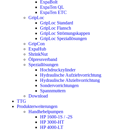
ExpaBolt
ExpaTen QL
ExpaTen ETC
GripLoc
GripLoc Standard
GripLoc Flansch
GripLoc Strömungskappen
GripLoc Speziallösungen
GripCon
ExpaHub
ShrinkNut
Ölpressverband
Speziallösungen
Hochdruckzylinder
Hydraulische Aufziehvorrichtung
Hydraulische Abziehvorrichtung
Sondervorrichtungen
Spannmuttern
Download
TTG
Produkterweiterungen
Handhebelpumpen
HP 1600-1S / -2S
HP 3000-HT
HP 4000-LT