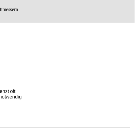
chmessern
nzt oft
 notwendig