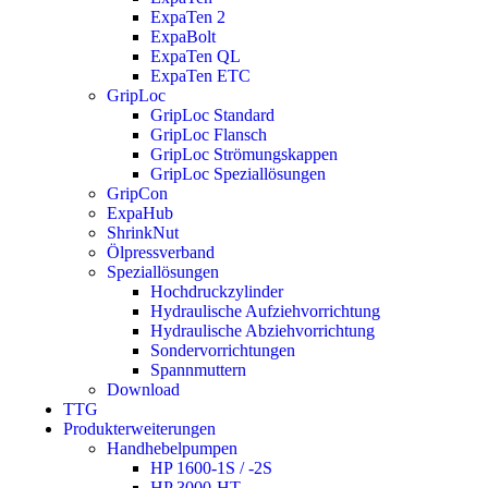
ExpaTen 2
ExpaBolt
ExpaTen QL
ExpaTen ETC
GripLoc
GripLoc Standard
GripLoc Flansch
GripLoc Strömungskappen
GripLoc Speziallösungen
GripCon
ExpaHub
ShrinkNut
Ölpressverband
Speziallösungen
Hochdruckzylinder
Hydraulische Aufziehvorrichtung
Hydraulische Abziehvorrichtung
Sondervorrichtungen
Spannmuttern
Download
TTG
Produkterweiterungen
Handhebelpumpen
HP 1600-1S / -2S
HP 3000-HT