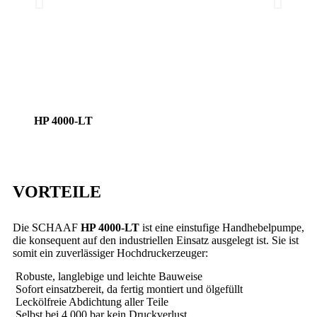
HP 4000-LT
Handh
mit einfacher Verriegelung zum sicheren Transport der Pumpe
VORTEILE
Die SCHAAF
HP 4000-LT
ist eine einstufige Handhebelpumpe,
die konsequent auf den industriellen Einsatz ausgelegt ist. Sie ist
somit ein zuverlässiger Hochdruckerzeuger:
Robuste, langlebige und leichte Bauweise
Sofort einsatzbereit, da fertig montiert und ölgefüllt
Leckölfreie Abdichtung aller Teile
Selbst bei 4.000 bar kein Druckverlust