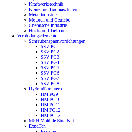
Kraftwerkstechnik
Krane und Baumaschinen
Metallindustrie
Motoren und Getriebe
Chemische Industrie
Hoch- und Tiefbau
Verbindungselemente
Schraubenspannvorrichtungen
SSV PG1
SSV PG2
SSV PG3
SSV PG4
SSV PG5
SSV PG6
SSV PG7
SSV PG8
Hydraulikmuttern
HM PG9
HM PG10
HM PG11
HM PG12
HM PG13
MSN Multiple Stud Nut
ExpaTen
ExpaTen