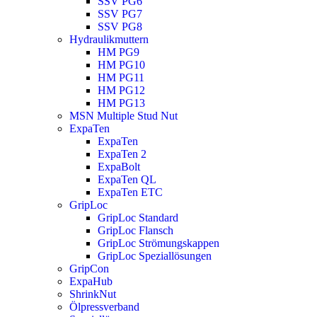
SSV PG6
SSV PG7
SSV PG8
Hydraulikmuttern
HM PG9
HM PG10
HM PG11
HM PG12
HM PG13
MSN Multiple Stud Nut
ExpaTen
ExpaTen
ExpaTen 2
ExpaBolt
ExpaTen QL
ExpaTen ETC
GripLoc
GripLoc Standard
GripLoc Flansch
GripLoc Strömungskappen
GripLoc Speziallösungen
GripCon
ExpaHub
ShrinkNut
Ölpressverband