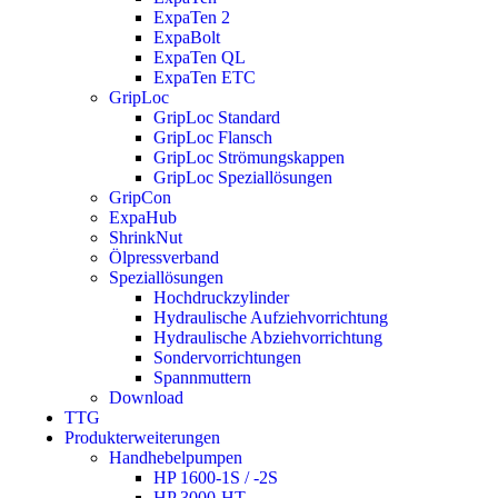
ExpaTen 2
ExpaBolt
ExpaTen QL
ExpaTen ETC
GripLoc
GripLoc Standard
GripLoc Flansch
GripLoc Strömungskappen
GripLoc Speziallösungen
GripCon
ExpaHub
ShrinkNut
Ölpressverband
Speziallösungen
Hochdruckzylinder
Hydraulische Aufziehvorrichtung
Hydraulische Abziehvorrichtung
Sondervorrichtungen
Spannmuttern
Download
TTG
Produkterweiterungen
Handhebelpumpen
HP 1600-1S / -2S
HP 3000-HT