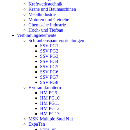
Kraftwerkstechnik
Krane und Baumaschinen
Metallindustrie
Motoren und Getriebe
Chemische Industrie
Hoch- und Tiefbau
Verbindungselemente
Schraubenspannvorrichtungen
SSV PG1
SSV PG2
SSV PG3
SSV PG4
SSV PG5
SSV PG6
SSV PG7
SSV PG8
Hydraulikmuttern
HM PG9
HM PG10
HM PG11
HM PG12
HM PG13
MSN Multiple Stud Nut
ExpaTen
ExpaTen