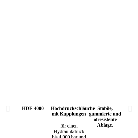
HDE 4000
Hochdruckschläuche
Stabile,
St
mit Kupplungen
gummierte und
fah
ölresistente
Ge
Ablage.
für einen
Hydraulikdruck
mit
bis 4.000 bar und
zugä