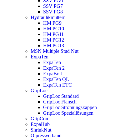
SSV PG6
SSV PG7
SSV PG8
Hydraulikmuttern
HM PG9
HM PG10
HM PG11
HM PG12
HM PG13
MSN Multiple Stud Nut
ExpaTen
ExpaTen
ExpaTen 2
ExpaBolt
ExpaTen QL
ExpaTen ETC
GripLoc
GripLoc Standard
GripLoc Flansch
GripLoc Strömungskappen
GripLoc Speziallösungen
GripCon
ExpaHub
ShrinkNut
Ölpressverband