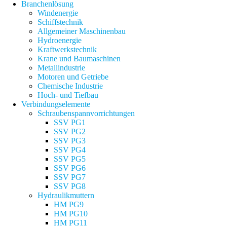
Branchenlösung
Windenergie
Schiffstechnik
Allgemeiner Maschinenbau
Hydroenergie
Kraftwerkstechnik
Krane und Baumaschinen
Metallindustrie
Motoren und Getriebe
Chemische Industrie
Hoch- und Tiefbau
Verbindungselemente
Schraubenspannvorrichtungen
SSV PG1
SSV PG2
SSV PG3
SSV PG4
SSV PG5
SSV PG6
SSV PG7
SSV PG8
Hydraulikmuttern
HM PG9
HM PG10
HM PG11