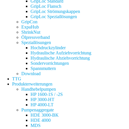
GripLoc Standard
GripLoc Flansch
GripLoc Strömungskappen
GripLoc Speziallösungen
GripCon
ExpaHub
ShrinkNut
Ölpressverband
Speziallösungen
Hochdruckzylinder
Hydraulische Aufziehvorrichtung
Hydraulische Abziehvorrichtung
Sondervorrichtungen
Spannmuttern
Download
TTG
Produkterweiterungen
Handhebelpumpen
HP 1600-1S / -2S
HP 3000-HT
HP 4000-LT
Pumpenaggregate
HDE 3000-BK
HDE 4000
MDS