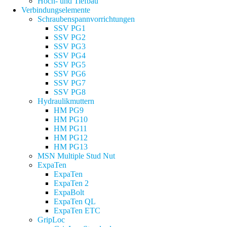
Hoch- und Tiefbau
Verbindungselemente
Schraubenspannvorrichtungen
SSV PG1
SSV PG2
SSV PG3
SSV PG4
SSV PG5
SSV PG6
SSV PG7
SSV PG8
Hydraulikmuttern
HM PG9
HM PG10
HM PG11
HM PG12
HM PG13
MSN Multiple Stud Nut
ExpaTen
ExpaTen
ExpaTen 2
ExpaBolt
ExpaTen QL
ExpaTen ETC
GripLoc