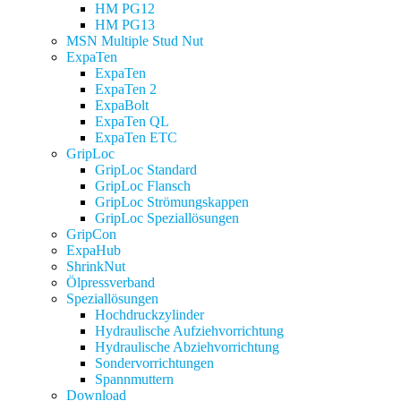
HM PG12
HM PG13
MSN Multiple Stud Nut
ExpaTen
ExpaTen
ExpaTen 2
ExpaBolt
ExpaTen QL
ExpaTen ETC
GripLoc
GripLoc Standard
GripLoc Flansch
GripLoc Strömungskappen
GripLoc Speziallösungen
GripCon
ExpaHub
ShrinkNut
Ölpressverband
Speziallösungen
Hochdruckzylinder
Hydraulische Aufziehvorrichtung
Hydraulische Abziehvorrichtung
Sondervorrichtungen
Spannmuttern
Download