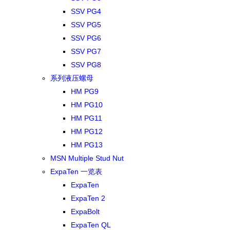
SSV PG4
SSV PG5
SSV PG6
SSV PG7
SSV PG8
系列液压螺母
HM PG9
HM PG10
HM PG11
HM PG12
HM PG13
MSN Multiple Stud Nut
ExpaTen 一览表
ExpaTen
ExpaTen 2
ExpaBolt
ExpaTen QL