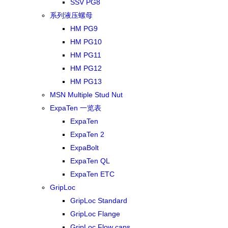
SSV PG8
系列液压螺母
HM PG9
HM PG10
HM PG11
HM PG12
HM PG13
MSN Multiple Stud Nut
ExpaTen 一览表
ExpaTen
ExpaTen 2
ExpaBolt
ExpaTen QL
ExpaTen ETC
GripLoc
GripLoc Standard
GripLoc Flange
GripLoc Flow caps