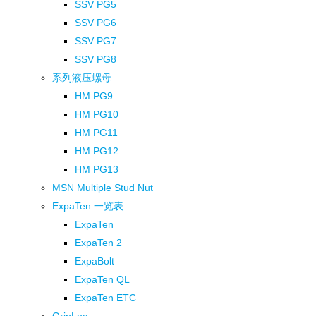
SSV PG5
SSV PG6
SSV PG7
SSV PG8
系列液压螺母
HM PG9
HM PG10
HM PG11
HM PG12
HM PG13
MSN Multiple Stud Nut
ExpaTen 一览表
ExpaTen
ExpaTen 2
ExpaBolt
ExpaTen QL
ExpaTen ETC