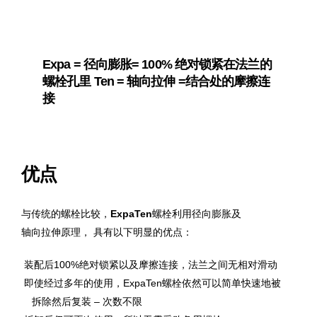
Expa = 径向膨胀= 100% 绝对锁紧在法兰的
压出锥
螺栓孔里 Ten = 轴向拉伸 =结合处的摩擦连
接
优点
与传统的螺栓比较，
ExpaTen
螺栓利用径向膨胀及
轴向拉伸原理， 具有以下明显的优点：
装配后100%绝对锁紧以及摩擦连接，法兰之间无相对滑动
即使经过多年的使用，ExpaTen螺栓依然可以简单快速地被
拆除然后复装 – 次数不限