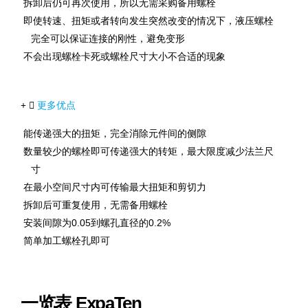
拆卸后仍可再次使用，所以无需采购备用螺栓
即使转速、扭矩或者转向发生突然改变的情况下，液压螺栓
完全可以保证连接的刚性，避免变形
不会出现螺栓卡死或螺栓尺寸大小不合适的现象
更多优点
能传递强大的扭矩，完全消除元件间的侧隙
数量较少的螺栓即可传递强大的转矩，最大限度减少法兰尺
寸
在最小空间尺寸内可传输最大扭矩和剪切力
拆卸后可重复使用，无需备用螺栓
安装间隙为0.05到螺孔直径的0.2%
简单加工螺栓孔即可
一览表 ExpaTen