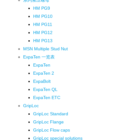
系列液压螺母
HM PG9
HM PG10
HM PG11
HM PG12
HM PG13
MSN Multiple Stud Nut
ExpaTen 一览表
ExpaTen
ExpaTen 2
ExpaBolt
ExpaTen QL
ExpaTen ETC
GripLoc
GripLoc Standard
GripLoc Flange
GripLoc Flow caps
GripLoc special solutions