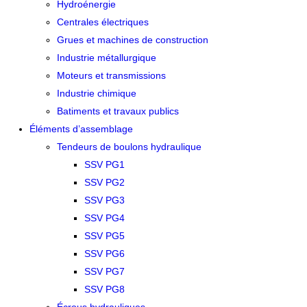
Hydroénergie
Centrales électriques
Grues et machines de construction
Industrie métallurgique
Moteurs et transmissions
Industrie chimique
Batiments et travaux publics
Éléments d’assemblage
Tendeurs de boulons hydraulique
SSV PG1
SSV PG2
SSV PG3
SSV PG4
SSV PG5
SSV PG6
SSV PG7
SSV PG8