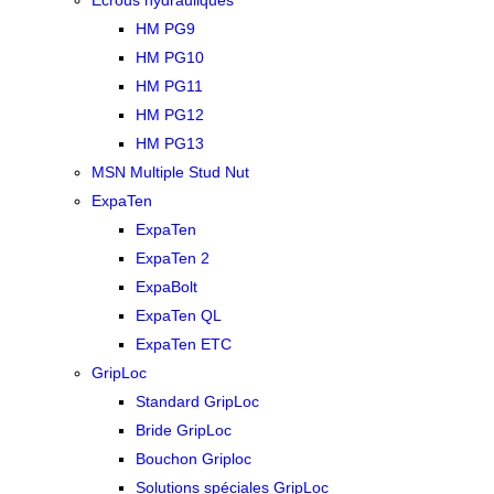
Écrous hydrauliques
HM PG9
HM PG10
HM PG11
HM PG12
HM PG13
MSN Multiple Stud Nut
ExpaTen
ExpaTen
ExpaTen 2
ExpaBolt
ExpaTen QL
ExpaTen ETC
GripLoc
Standard GripLoc
Bride GripLoc
Bouchon Griploc
Solutions spéciales GripLoc