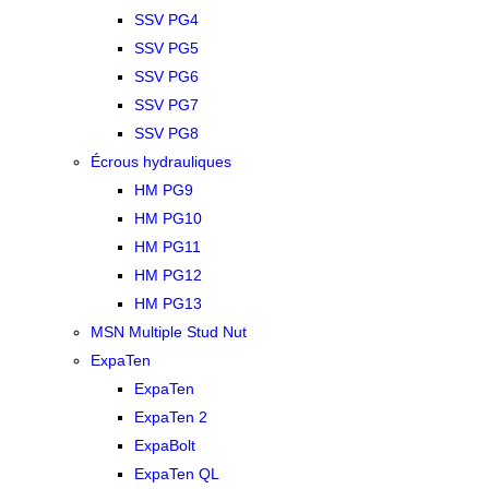
SSV PG4
SSV PG5
SSV PG6
SSV PG7
SSV PG8
Écrous hydrauliques
HM PG9
HM PG10
HM PG11
HM PG12
HM PG13
MSN Multiple Stud Nut
ExpaTen
ExpaTen
ExpaTen 2
ExpaBolt
ExpaTen QL