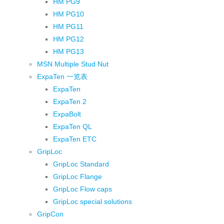
HM PG9
HM PG10
HM PG11
HM PG12
HM PG13
MSN Multiple Stud Nut
ExpaTen 一览表
ExpaTen
ExpaTen 2
ExpaBolt
ExpaTen QL
ExpaTen ETC
GripLoc
GripLoc Standard
GripLoc Flange
GripLoc Flow caps
GripLoc special solutions
GripCon