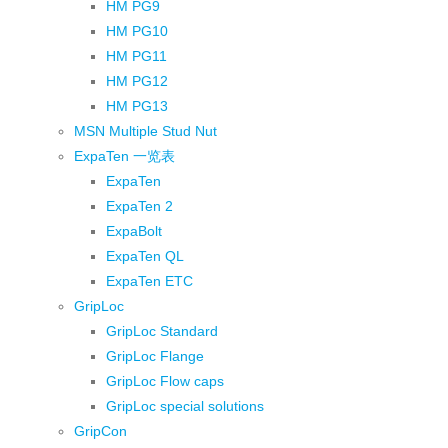
HM PG9
HM PG10
HM PG11
HM PG12
HM PG13
MSN Multiple Stud Nut
ExpaTen 一览表
ExpaTen
ExpaTen 2
ExpaBolt
ExpaTen QL
ExpaTen ETC
GripLoc
GripLoc Standard
GripLoc Flange
GripLoc Flow caps
GripLoc special solutions
GripCon