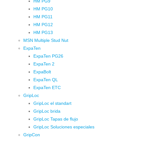
HM PG9
HM PG10
HM PG11
HM PG12
HM PG13
MSN Multiple Stud Nut
ExpaTen
ExpaTen PG26
ExpaTen 2
ExpaBolt
ExpaTen QL
ExpaTen ETC
GripLoc
GripLoc el standart
GripLoc brida
GripLoc Tapas de flujo
GripLoc Soluciones especiales
GripCon