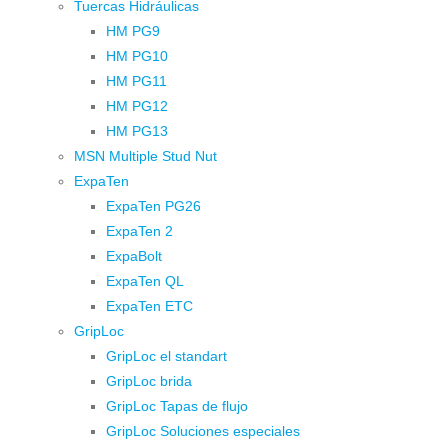
Tuercas Hidráulicas
HM PG9
HM PG10
HM PG11
HM PG12
HM PG13
MSN Multiple Stud Nut
ExpaTen
ExpaTen PG26
ExpaTen 2
ExpaBolt
ExpaTen QL
ExpaTen ETC
GripLoc
GripLoc el standart
GripLoc brida
GripLoc Tapas de flujo
GripLoc Soluciones especiales