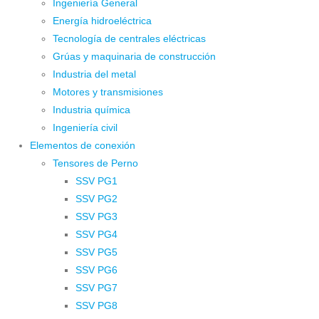
Ingeniería General
Energía hidroeléctrica
Tecnología de centrales eléctricas
Grúas y maquinaria de construcción
Industria del metal
Motores y transmisiones
Industria química
Ingeniería civil
Elementos de conexión
Tensores de Perno
SSV PG1
SSV PG2
SSV PG3
SSV PG4
SSV PG5
SSV PG6
SSV PG7
SSV PG8