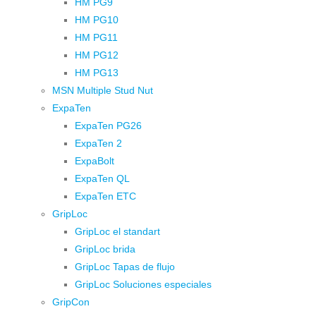
HM PG9
HM PG10
HM PG11
HM PG12
HM PG13
MSN Multiple Stud Nut
ExpaTen
ExpaTen PG26
ExpaTen 2
ExpaBolt
ExpaTen QL
ExpaTen ETC
GripLoc
GripLoc el standart
GripLoc brida
GripLoc Tapas de flujo
GripLoc Soluciones especiales
GripCon