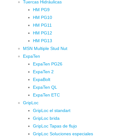
Tuercas Hidráulicas
HM PG9
HM PG10
HM PG11
HM PG12
HM PG13
MSN Multiple Stud Nut
ExpaTen
ExpaTen PG26
ExpaTen 2
ExpaBolt
ExpaTen QL
ExpaTen ETC
GripLoc
GripLoc el standart
GripLoc brida
GripLoc Tapas de flujo
GripLoc Soluciones especiales