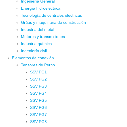
Ingeniería General
Energía hidroeléctrica
Tecnología de centrales eléctricas
Grúas y maquinaria de construcción
Industria del metal
Motores y transmisiones
Industria química
Ingeniería civil
Elementos de conexión
Tensores de Perno
SSV PG1
SSV PG2
SSV PG3
SSV PG4
SSV PG5
SSV PG6
SSV PG7
SSV PG8