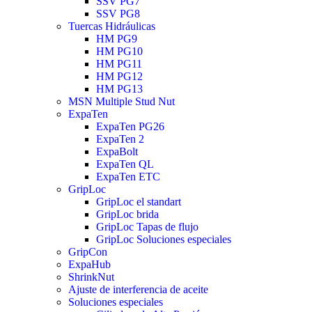
SSV PG7
SSV PG8
Tuercas Hidráulicas
HM PG9
HM PG10
HM PG11
HM PG12
HM PG13
MSN Multiple Stud Nut
ExpaTen
ExpaTen PG26
ExpaTen 2
ExpaBolt
ExpaTen QL
ExpaTen ETC
GripLoc
GripLoc el standart
GripLoc brida
GripLoc Tapas de flujo
GripLoc Soluciones especiales
GripCon
ExpaHub
ShrinkNut
Ajuste de interferencia de aceite
Soluciones especiales