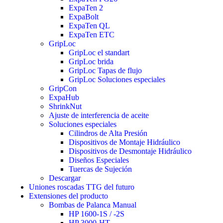
ExpaTen 2
ExpaBolt
ExpaTen QL
ExpaTen ETC
GripLoc
GripLoc el standart
GripLoc brida
GripLoc Tapas de flujo
GripLoc Soluciones especiales
GripCon
ExpaHub
ShrinkNut
Ajuste de interferencia de aceite
Soluciones especiales
Cilindros de Alta Presión
Dispositivos de Montaje Hidráulico
Dispositivos de Desmontaje Hidráulico
Diseños Especiales
Tuercas de Sujeción
Descargar
Uniones roscadas TTG del futuro
Extensiones del producto
Bombas de Palanca Manual
HP 1600-1S / -2S
HP 3000-HT