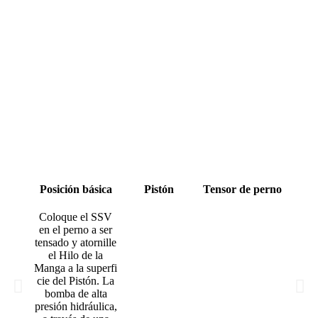
Posición básica
Pistón
Tensor de perno
Ros
m
Coloque el SSV
en el perno a ser
tensado y atornille
el Hilo de la
Manga a la superfi
cie del Pistón. La
bomba de alta
presión hidráulica,