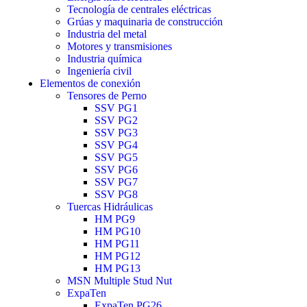
Tecnología de centrales eléctricas
Grúas y maquinaria de construcción
Industria del metal
Motores y transmisiones
Industria química
Ingeniería civil
Elementos de conexión
Tensores de Perno
SSV PG1
SSV PG2
SSV PG3
SSV PG4
SSV PG5
SSV PG6
SSV PG7
SSV PG8
Tuercas Hidráulicas
HM PG9
HM PG10
HM PG11
HM PG12
HM PG13
MSN Multiple Stud Nut
ExpaTen
ExpaTen PG26