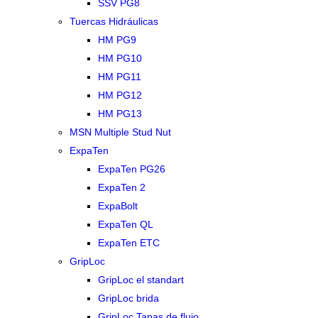
SSV PG8
Tuercas Hidráulicas
HM PG9
HM PG10
HM PG11
HM PG12
HM PG13
MSN Multiple Stud Nut
ExpaTen
ExpaTen PG26
ExpaTen 2
ExpaBolt
ExpaTen QL
ExpaTen ETC
GripLoc
GripLoc el standart
GripLoc brida
GripLoc Tapas de flujo