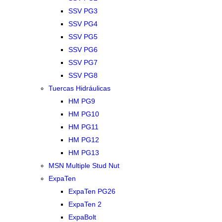
SSV PG3
SSV PG4
SSV PG5
SSV PG6
SSV PG7
SSV PG8
Tuercas Hidráulicas
HM PG9
HM PG10
HM PG11
HM PG12
HM PG13
MSN Multiple Stud Nut
ExpaTen
ExpaTen PG26
ExpaTen 2
ExpaBolt